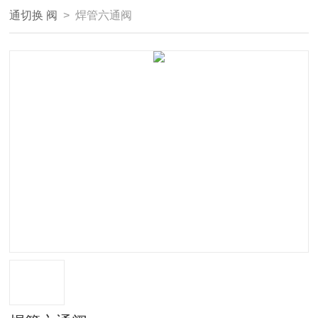
通切换 阀
> 焊管六通阀