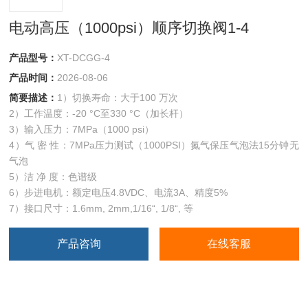
电动高压（1000psi）顺序切换阀1-4
产品型号：
XT-DCGG-4
产品时间：
2026-08-06
简要描述：
1）切换寿命：大于100 万次
2）工作温度：-20 °C至330 °C（加长杆）
3）输入压力：7MPa（1000 psi）
4）气 密 性：7MPa压力测试（1000PSI）氮气保压气泡法15分钟无
气泡
5）洁 净 度：色谱级
6）步进电机：额定电压4.8VDC、电流3A、精度5%
7）接口尺寸：1.6mm, 2mm,1/16“, 1/8“, 等
产品咨询
在线客服