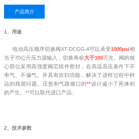
产品简介
1、用途
电动高压顺序
切换阀XT-DCGG-4
可以承受
1000psi
相
当于
70
公斤压力源输入，切换寿命
大于
100
万次。阀的核
心部位采用高强度
阀芯
组件密封，在高温高压条件下不
串气、不漏气。并具有吹扫功能，解决了进样过程中样
品的残留问题。压垫和气路接口的
**
设计减小了死体积
的产生。**可以取代进口产品。
2、技术参数