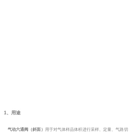
1、用途
气动六通阀（斜面）
用于对气体样品体积进行采样、定量、气路切