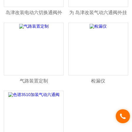
岛津改装电动六切换通阀外
为 岛津改装气动六通阀外挂
挂箱
箱
气路装置定制
检漏仪