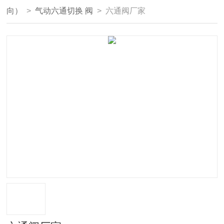
向）
>
气动六通切换 阀
> 六通阀厂家