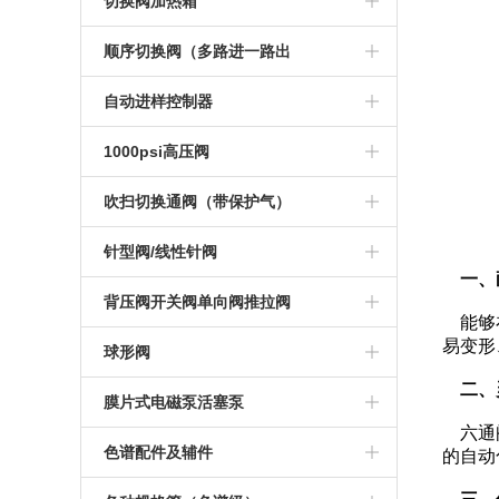
电动切换阀系列
切换阀加热箱
不锈钢小稳压阀
大流量稳流阀
电动加长四通切换阀
气动加长十通切换阀
气动十通切换 阀
手动六通切换阀
气动切换阀系列
手动切换阀加热箱
顺序切换阀（多路进一路出
横嘴二型稳压阀
色谱稳流阀
电动六通切换阀
气动惰性十通切换阀
气动惰性十通切换 阀
手动六通斜面切换阀
气动切换阀加热箱
1-3顺序气体切换阀
自动进样控制器
200升大流量稳压阀
电动加长六通切换阀
气动加长惰性十通切换阀
气动十四通切换 阀
手动六通惰性切换阀
电动一变四顺序切换阀
控制器
1000psi高压阀
12升大流量稳压阀
电动惰性六通切换阀
气动十四通切换阀
气动加长十四通切换阀
手动六通阀定制
1-10顺序气体切换阀
手动高压切换阀
吹扫切换通阀（带保护气）
横竖型稳压阀稳压阀
电动加长惰性六通切换阀
气缸轴向
气动切换阀加热装 置
手动八通切换阀
1-8顺序气体切换阀
1-10电动高压顺序切换阀
吹扫气动十通阀
针型阀/线性针阀
一、
方形稳压阀
电动八通切换阀
气动切换阀加热装置
气缸 径向
手动十通切换阀
1-4顺序气体切换阀
1-6电动高压顺序切换阀
吹扫气动六通阀
线性针阀
背压阀开关阀单向阀推拉阀
能够在
耐高温耐腐蚀稳压阀
电动十通切换阀
手动十通惰性切换阀
1-6顺序气体选通换阀
易变形
1-4电动高压顺序切换阀
氢气针阀
背压阀
球形阀
NPT稳压阀
电动加长十通切换阀
焊管四通切换 阀
二、
1-16顺序气体切换阀
氮气针阀
推拉阀
不锈钢球型阀
膜片式电磁泵活塞泵
自锁紧稳压阀
六通阀
电动惰性十通切换阀
焊管六通切换 阀
空气针阀
单向阀
活塞泵
色谱配件及辅件
的自动
金属膜片式稳压阀
电动加长惰性十通切换阀
色谱组合阀
开关阀