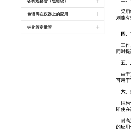
三、
电磁泵
加热棒铂电阻
各种规格管（色谱级）
横竖出口稳压阀
采用特
大流量针阀
分流阀
管材
色谱阀在仪器上的应用
则能有
色谱高精度稳压阀
耐腐蚀气体针形阀
镀银螺母
定制
钝化管定量管
四、
色谱稳压阀
组合阀
钝化定量管
盘管定量管
工作原
气相色谱针阀
同时提
石墨压坏
五、
针型阀
二、三、四通接头
由于其
色谱针型阀
填毛注样器
可用于
流量调节针阀
双毛注样器
六、
结构设
氢火焰基座
即使在
FID检测基座
耐高温
的应用
气瓶接头