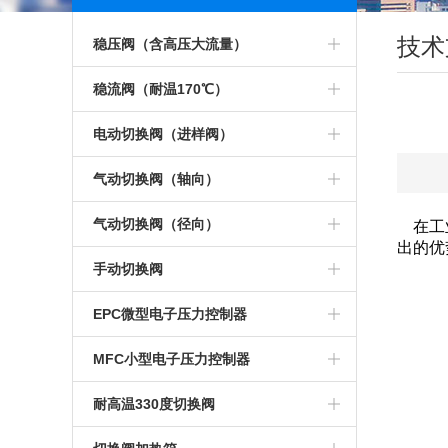
点击更多
技术
稳压阀（含高压大流量）
电子传感器稳压阀
稳流阀（耐温170℃）
小稳压阀（不锈钢低压）
稳流阀（带刻度盘）
电动切换阀（进样阀）
小稳压阀（低压）
稳流阀
电动加长三通切换阀
气动切换阀（轴向）
稳压阀（快拧接口）
不锈钢稳流阀
电动六通阀头
气动十通切换阀 斜出气口
气动切换阀（径向）
在工业
出的优
小稳压阀
耐腐蚀稳流阀
电动十二通阀
气动十二通切换阀
气动四通切换阀
手动切换阀
不锈钢稳压阀
170C°气相色谱稳流阀
电动十四通阀
气动六通切换阀
气动六通切换 阀
手动十四通阀
EPC微型电子压力控制器
高压输入稳压阀
10升大流量稳流阀
电动两位切换 阀
气动六通切换阀 斜出气口
气动加长六通阀
手动十六通阀
EPC控制器
MFC小型电子压力控制器
1D型低压稳压阀
气体稳流阀
电动三通切换阀
气动加长惰性六通切换阀
气动惰性六通切换 阀
手动切换阀加热装置
MFC
耐高温330度切换阀
小型稳压阀
色谱大流量稳流阀
电动四通切换阀
气动十通切换阀
气动八通切换阀
手动四通切换阀