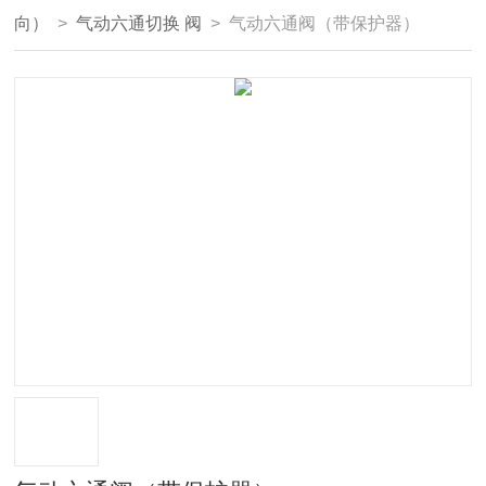
向）
>
气动六通切换 阀
> 气动六通阀（带保护器）