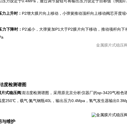
口压力设定于0.4MPa，通过调节旋钮可将输出压力设定于目标值（例如0.
压力上升时：
P2增大膜片向上移动，小弹簧推动顶杆向上移动阀芯开度缩小
压力下降时：
P2减小，大弹簧加P1大于P2膜片向下移动，推动项杆向
Pa
洁度检测谱图
膜片式稳压阀
清洁度检测谱图，采用原北京分析仪器厂的sp-3420气相色谱
度250℃，载气:氮气钢瓶40L，输出压力0.4Mpa，氢气发生器输出0.3M
用与维护