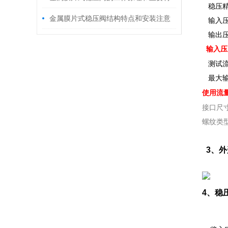
稳压精度
征是什么
金属膜片式稳压阀结构特点和安装注意
输入压力
输出压力
事项
输入压
测试流量
最大输出
使用流
接口尺寸：1
螺纹类型：
3、
外
4、稳