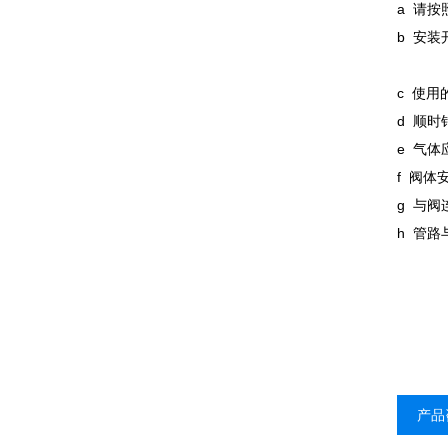
a 请按
b 安
c 使
d 顺
e 气
f 阀
g 与
h 管
产品