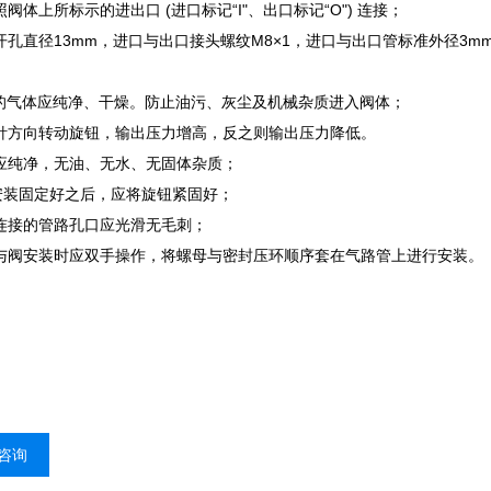
照阀体上所标示的进出口 (进口标记“I"、出口标记“O") 连接；
装开孔直径13mm，进口与出口接头螺纹M8×1，进口与出口管标准外径3
用的气体应纯净、干燥。防止油污、灰尘及机械杂质进入阀体；
时针方向转动旋钮，输出压力增高，反之则输出压力降低。
体应纯净，无油、无水、无固体杂质；
体安装固定好之后，应将旋钮紧固好；
阀连接的管路孔口应光滑无毛刺；
路与阀安装时应双手操作，将螺母与密封压环顺序套在气路管上进行安装。
咨询