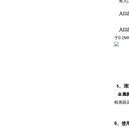
将入
入口
入口
于0.2M
、
清
5
金属
检测器温
6、使