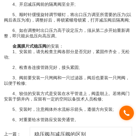
4、开启减压阀前的隔离阀至全开;
5、顺时针缓慢旋转调节螺钉，将出口压力调至所需要的压力(以
阀后表压为准)，调整好后，将锁紧螺母锁紧，打开减压阀后隔离阀;
6、如在调整时出口压力高于设定压力，须从第二步开始重新调
整，即只能从低压向高压调。
金属膜片式稳压阀
的安装：
1、安装前，请先检查主阀各部分是否完好，紧固件齐全，无松
动;
2、检查各连接管路完好，接头紧固;
3、阀前要安装一只闸阀和一只过滤器，阀后也要装一只闸阀，
以便于检修;
4、较佳的安装方式是安装在水平管道上，阀盖朝上。若将阀门
安装于荫井内，应留有一定的空间以备技术人员检修;
5、安装时，注意阀体外水流标示箭头，遵循方向安装;
6、对重要给水管路应安装旁通管。
上一篇：
稳压阀与减压阀的区别