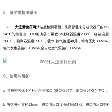
5、清洁度检测谱图
200L大流量稳压阀
清洁度检测谱图，采用原北京分析仪器厂的sp-
3420气相色谱，FID检测器；量程12柱样器温度200℃，柱箱温度
200℃，检测器温度250℃，载气:氮气钢瓶40升，输出压力0.4Mpa,
氢气发生器输出0.3Mpa,全自动空气泵输出0.4Mpa
6、使用与维护
a  请按照阀体上所标示的进出口 (进口标记“I"、出口标记“O") 连接；
b  安装开孔直径13mm，进口与出口接头螺纹M8×1，进口与出口管