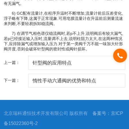
有无漏气。
6) GC配有流量计,在程序升温时不断增加,流量计前后压差变化,
浮子略有下降,这属于正常现象.可用皂膜流量计在升温前后测量流速
来判断,不要轻易拆卸稳流阀。
7) 在调节气相色谱仪稳流阀时,若p不上升,说明阀后有较大漏气,
若p已经接近输入压时,流量调不上去,说明柱阻力太大,在这两种情况
下,应排除漏气或增加输入压力.对于第一类阀千万不能一味加大针形
阀开度,否则会破坏针型阀的密封性或阀针损坏。
上一篇：
针型阀的应用特点
下一篇：
惰性手动六通阀的优势和特点
北京瑞科通恒技术开发有限公司 版权所有
备案号：京ICP
备15022360号-2