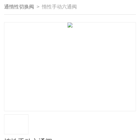
通惰性切换阀
> 惰性手动六通阀