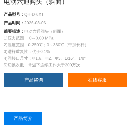
电动六通阀头（斜面）
产品型号：
QH-D-6XT
产品时间：
2026-08-06
简要描述：
电动六通阀头（斜面）
1)压力范围： 0～0.60 MPa
2)温度范围：0-250℃；0～330℃（带加长杆）
3)进样重复性：优于0.1%
4)阀接口尺寸：Φ1.6、Φ2、Φ3、1/16“、1/8“
5)切换次数：常温下连续工作大于200万次
产品咨询
在线客服
产品简介