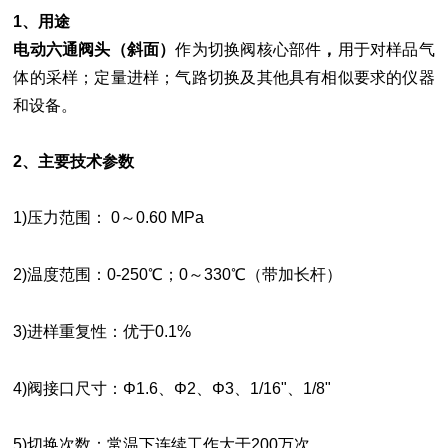
1、用途
电动六通阀头（斜面）
作为切换阀核心部件
，
用于对样品气
体的采样；定量进样；气路切换及其他具有相似要求的仪器
和设备。
2、主要技术参数
1)压力范围： 0～0.60 MPa
2)温度范围：0-250℃；0～330℃（带加长杆）
3)进样重复性：优于0.1%
4)阀接口尺寸：Φ1.6、Φ2、Φ3、1/16"、1/8"
5)切换次数：常温下连续工作大于200万次