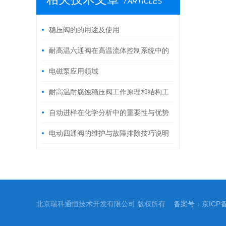
/ ARTICLES
稳压阀的的用途及使用
耐高温六通阀在高温流体控制系统中的
优势有哪些？
电磁泵应用领域
耐高温耐腐蚀稳压阀工作原理和结构工
作特点
自动进样在化学分析中的重要性与优势
概述
电动四通阀的维护与故障排除技巧说明
北京瑞科通恒技术开发有限公司 版权所有
备案号：京ICP备1