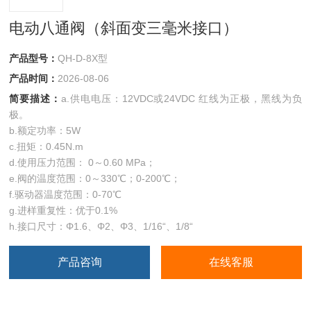
电动八通阀（斜面变三毫米接口）
产品型号：
QH-D-8X型
产品时间：
2026-08-06
简要描述：
a.供电电压：12VDC或24VDC 红线为正极，黑线为负
极。
b.额定功率：5W
c.扭矩：0.45N.m
d.使用压力范围： 0～0.60 MPa；
e.阀的温度范围：0～330℃；0-200℃；
f.驱动器温度范围：0-70℃
g.进样重复性：优于0.1%
h.接口尺寸：Φ1.6、Φ2、Φ3、1/16“、1/8“
产品咨询
在线客服