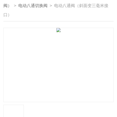
阀）
>
电动八通切换阀
> 电动八通阀（斜面变三毫米接
口）