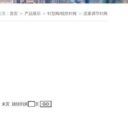
位置：
首页
>
产品展示
>
针型阀/线性针阀
>
流量调节针阀
一页 末页 跳转到第
页