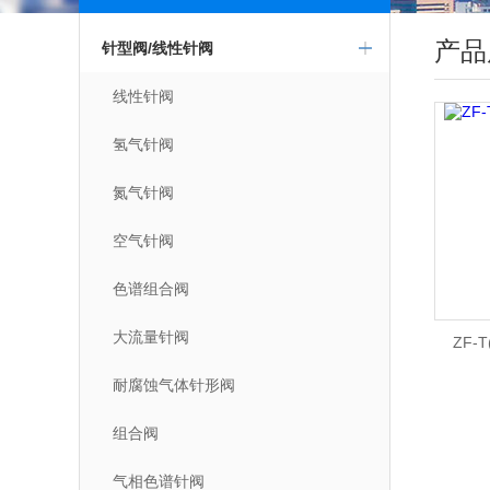
点击更多
产品
针型阀/线性针阀
线性针阀
氢气针阀
氮气针阀
空气针阀
色谱组合阀
大流量针阀
ZF-
耐腐蚀气体针形阀
组合阀
气相色谱针阀