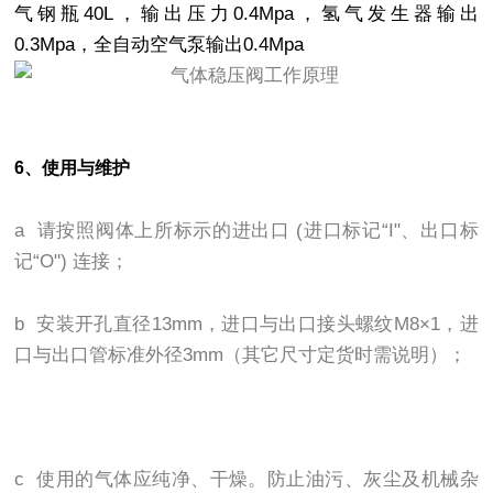
气钢瓶40L，输出压力0.4Mpa，氢气发生器输出
0.3Mpa，全自动空气泵输出0.4Mpa
6、
使用与维护
a 请按照阀体上所标示的进出口 (进口标记“I"、出口标
记“O") 连接；
b 安装开孔直径13mm，进口与出口接头螺纹M8×1，进
口与出口管标准外径3mm（其它尺寸定货时需说明）；
c 使用的气体应纯净、干燥。防止油污、灰尘及机械杂