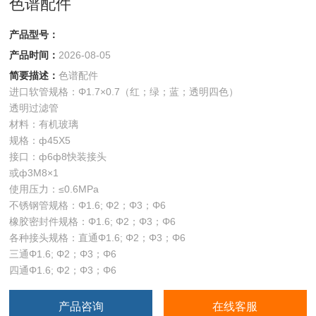
色谱配件
产品型号：
产品时间：
2026-08-05
简要描述：
色谱配件
进口软管规格：Φ1.7×0.7（红；绿；蓝；透明四色）
透明过滤管
材料：有机玻璃
规格：ф45X5
接口：ф6ф8快装接头
或ф3M8×1
使用压力：≤0.6MPa
不锈钢管规格：Φ1.6; Φ2；Φ3；Φ6
橡胶密封件规格：Φ1.6; Φ2；Φ3；Φ6
各种接头规格：直通Φ1.6; Φ2；Φ3；Φ6
三通Φ1.6; Φ2；Φ3；Φ6
四通Φ1.6; Φ2；Φ3；Φ6
产品咨询
在线客服