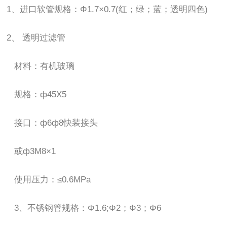
1、进口软管规格：Φ1.7×0.7(红；绿；蓝；透明四色)
2、 透明过滤管
材料：有机玻璃
规格：ф45X5
接口：ф6ф8快装接头
或ф3M8×1
使用压力：≤0.6MPa
3、不锈钢管规格：Φ1.6;Φ2；Φ3；Φ6