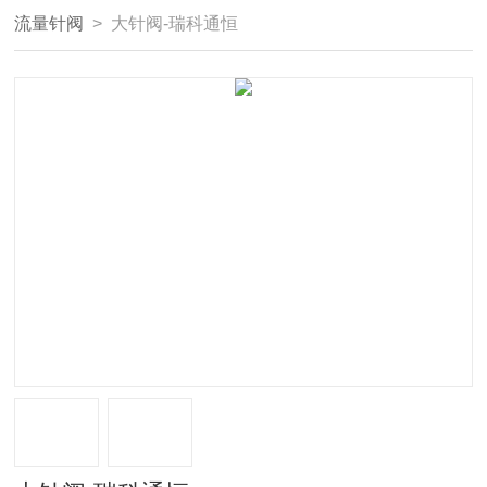
流量针阀
> 大针阀-瑞科通恒