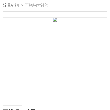
流量针阀
> 不锈钢大针阀