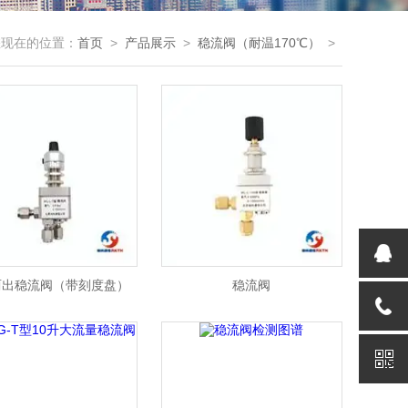
您现在的位置：
首页
>
产品展示
>
稳流阀（耐温170℃）
>
两出稳流阀（带刻度盘）
稳流阀