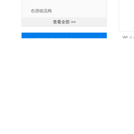
色谱稳流阀
查看全部 >>
WL-
相关技术文章
/ ARTICLES
电动四通阀的具体应用和性能不同
PEEK六通阀材料特性介绍
惰性手动六通阀的优势和特点
气相色谱稳压阀零件组成和基本性能
WY-GY高压输入（气瓶压力）稳压阀的
研发过程
气相色谱仪稳流阀的工作原理和操作注
意事项