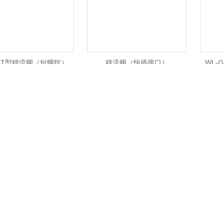
L-T型稳流阀（短螺纹）
稳流阀（快插接口）
WL-
耐高温稳流阀
色谱稳流阀
共 16 条记录，当前 1 / 2 页 首页 上一页
下一页