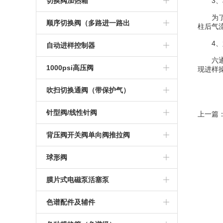
电动切换阀系列
切换阀加热箱
3、
为了能
不锈钢小稳压阀
大流量稳流阀
电动加长四通切换阀
气动加长十通切换阀
气动十通切换 阀
手动六通切换阀
气动切换阀系列
手动切换阀加热箱
顺序切换阀（多路进一路出
柱后气
横嘴二型稳压阀
色谱稳流阀
电动六通切换阀
气动惰性十通切换阀
气动惰性十通切换 阀
手动六通斜面切换阀
4、
气动切换阀加热箱
1-3顺序气体切换阀
自动进样控制器
六通阀
200升大流量稳压阀
电动加长六通切换阀
气动加长惰性十通切换阀
气动十四通切换 阀
手动六通惰性切换阀
电动一变四顺序切换阀
控制器
1000psi高压阀
现进样
12升大流量稳压阀
电动惰性六通切换阀
气动十四通切换阀
气动加长十四通切换阀
手动六通阀定制
1-10顺序气体切换阀
手动高压切换阀
吹扫切换通阀（带保护气）
横竖型稳压阀稳压阀
电动加长惰性六通切换阀
气缸轴向
气动切换阀加热装 置
手动八通切换阀
1-8顺序气体切换阀
1-10电动高压顺序切换阀
吹扫气动十通阀
针型阀/线性针阀
上一篇
方形稳压阀
电动八通切换阀
气动切换阀加热装置
气缸 径向
手动十通切换阀
1-4顺序气体切换阀
1-6电动高压顺序切换阀
吹扫气动六通阀
线性针阀
背压阀开关阀单向阀推拉阀
耐高温耐腐蚀稳压阀
电动十通切换阀
手动十通惰性切换阀
1-6顺序气体选通换阀
1-4电动高压顺序切换阀
氢气针阀
背压阀
球形阀
NPT稳压阀
电动加长十通切换阀
焊管四通切换 阀
1-16顺序气体切换阀
氮气针阀
推拉阀
不锈钢球型阀
膜片式电磁泵活塞泵
自锁紧稳压阀
电动惰性十通切换阀
焊管六通切换 阀
空气针阀
单向阀
活塞泵
色谱配件及辅件
金属膜片式稳压阀
电动加长惰性十通切换阀
色谱组合阀
开关阀