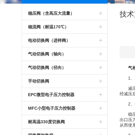
点击更多
技术
稳压阀（含高压大流量）
电子传感器稳压阀
稳流阀（耐温170℃）
小稳压阀（不锈钢低压）
稳流阀（带刻度盘）
电动切换阀（进样阀）
小稳压阀（低压）
稳流阀
电动加长三通切换阀
气动切换阀（轴向）
稳压阀（快拧接口）
不锈钢稳流阀
电动六通阀头
气动十通切换阀 斜出气口
气动切换阀（径向）
气
1、
小稳压阀
耐腐蚀稳流阀
电动十二通阀
气动十二通切换阀
气动四通切换阀
手动切换阀
减压阀
不锈钢稳压阀
170C°气相色谱稳流阀
电动十四通阀
气动六通切换阀
经减压
气动六通切换 阀
手动十四通阀
EPC微型电子压力控制器
2、
高压输入稳压阀
10升大流量稳流阀
电动两位切换 阀
气动六通切换阀 斜出气口
气动加长六通阀
手动十六通阀
EPC控制器
MFC小型电子压力控制器
稳压阀
1D型低压稳压阀
气体稳流阀
出口压
电动三通切换阀
气动加长惰性六通切换阀
气动惰性六通切换 阀
手动切换阀加热装置
MFC
耐高温330度切换阀
从而使
小型稳压阀
色谱大流量稳流阀
电动四通切换阀
气动十通切换阀
气动八通切换阀
手动四通切换阀