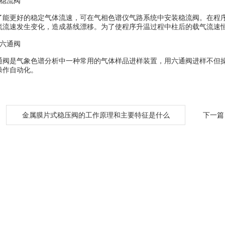
稳流阀
更好的稳定气体流速，可在气相色谱仪气路系统中安装稳流阀。在程序
流流速发生变化，造成基线漂移。为了使程序升温过程中柱后的载气流速
六通阀
是气象色谱分析中一种常用的气体样品进样装置，用六通阀进样不但操作
操作自动化。
：
金属膜片式稳压阀的工作原理和主要特征是什么
下一篇