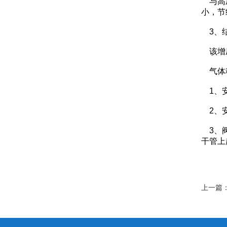
与高压
小，节
气阻
3、结
定量管
该增压
加长色谱注样器
气体
过墙二、三、四通接头
1、安
注样器垫
2、安
3、阀
色谱配件
干管上
变色硅胶
色谱用各种密封胶头
上一篇
色谱用透明过滤管
压力表