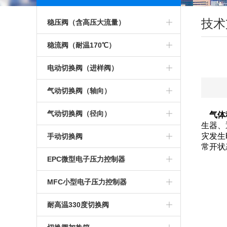
点击更多
技术
稳压阀（含高压大流量）
电子传感器稳压阀
稳流阀（耐温170℃）
小稳压阀（不锈钢低压）
稳流阀（带刻度盘）
电动切换阀（进样阀）
小稳压阀（低压）
稳流阀
电动加长三通切换阀
气动切换阀（轴向）
稳压阀（快拧接口）
不锈钢稳流阀
电动六通阀头
气动十通切换阀 斜出气口
气动切换阀（径向）
气体
生器、
小稳压阀
耐腐蚀稳流阀
电动十二通阀
气动十二通切换阀
气动四通切换阀
灾发生
手动切换阀
常开状
不锈钢稳压阀
170C°气相色谱稳流阀
电动十四通阀
气动六通切换阀
气动六通切换 阀
手动十四通阀
EPC微型电子压力控制器
高压输入稳压阀
10升大流量稳流阀
电动两位切换 阀
气动六通切换阀 斜出气口
气动加长六通阀
手动十六通阀
EPC控制器
MFC小型电子压力控制器
1D型低压稳压阀
气体稳流阀
电动三通切换阀
气动加长惰性六通切换阀
气动惰性六通切换 阀
手动切换阀加热装置
MFC
耐高温330度切换阀
小型稳压阀
色谱大流量稳流阀
电动四通切换阀
气动十通切换阀
气动八通切换阀
手动四通切换阀