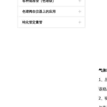
电磁泵
加热棒铂电阻
各种规格管（色谱级）
横竖出口稳压阀
大流量针阀
分流阀
管材
色谱阀在仪器上的应用
色谱高精度稳压阀
耐腐蚀气体针形阀
镀银螺母
定制
钝化管定量管
色谱稳压阀
组合阀
钝化定量管
盘管定量管
气相色谱针阀
石墨压坏
针型阀
二、三、四通接头
色谱针型阀
填毛注样器
气体
流量调节针阀
双毛注样器
1、压
氢火焰基座
该稳压
FID检测基座
2、噪
气瓶接头