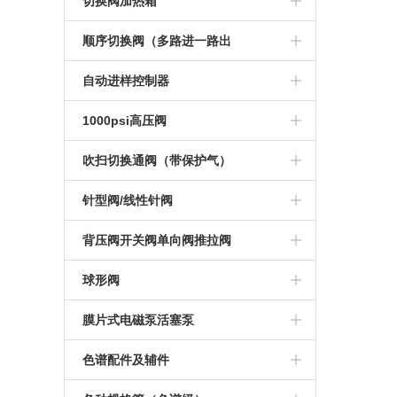
电动切换阀系列
切换阀加热箱
不锈钢小稳压阀
大流量稳流阀
电动加长四通切换阀
气动加长十通切换阀
气动十通切换 阀
手动六通切换阀
气动切换阀系列
手动切换阀加热箱
顺序切换阀（多路进一路出
横嘴二型稳压阀
色谱稳流阀
电动六通切换阀
气动惰性十通切换阀
气动惰性十通切换 阀
手动六通斜面切换阀
气动切换阀加热箱
1-3顺序气体切换阀
自动进样控制器
200升大流量稳压阀
电动加长六通切换阀
气动加长惰性十通切换阀
气动十四通切换 阀
手动六通惰性切换阀
电动一变四顺序切换阀
控制器
1000psi高压阀
12升大流量稳压阀
电动惰性六通切换阀
气动十四通切换阀
气动加长十四通切换阀
手动六通阀定制
1-10顺序气体切换阀
手动高压切换阀
吹扫切换通阀（带保护气）
横竖型稳压阀稳压阀
电动加长惰性六通切换阀
气缸轴向
气动切换阀加热装 置
手动八通切换阀
1-8顺序气体切换阀
1-10电动高压顺序切换阀
吹扫气动十通阀
针型阀/线性针阀
方形稳压阀
电动八通切换阀
气动切换阀加热装置
气缸 径向
手动十通切换阀
1-4顺序气体切换阀
1-6电动高压顺序切换阀
吹扫气动六通阀
线性针阀
背压阀开关阀单向阀推拉阀
耐高温耐腐蚀稳压阀
电动十通切换阀
手动十通惰性切换阀
1-6顺序气体选通换阀
1-4电动高压顺序切换阀
氢气针阀
背压阀
球形阀
NPT稳压阀
电动加长十通切换阀
焊管四通切换 阀
1-16顺序气体切换阀
氮气针阀
推拉阀
不锈钢球型阀
膜片式电磁泵活塞泵
自锁紧稳压阀
电动惰性十通切换阀
焊管六通切换 阀
空气针阀
单向阀
活塞泵
色谱配件及辅件
金属膜片式稳压阀
电动加长惰性十通切换阀
色谱组合阀
开关阀