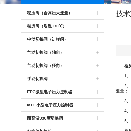
点击更多
技术
稳压阀（含高压大流量）
电子传感器稳压阀
稳流阀（耐温170℃）
小稳压阀（不锈钢低压）
稳流阀（带刻度盘）
电动切换阀（进样阀）
小稳压阀（低压）
稳流阀
电动加长三通切换阀
气动切换阀（轴向）
稳压阀（快拧接口）
不锈钢稳流阀
电动六通阀头
气动十通切换阀 斜出气口
气动切换阀（径向）
检
1、
小稳压阀
耐腐蚀稳流阀
电动十二通阀
气动十二通切换阀
气动四通切换阀
手动切换阀
2、一
不锈钢稳压阀
170C°气相色谱稳流阀
电动十四通阀
气动六通切换阀
测量；
气动六通切换 阀
手动十四通阀
EPC微型电子压力控制器
3、若
高压输入稳压阀
10升大流量稳流阀
电动两位切换 阀
气动六通切换阀 斜出气口
气动加长六通阀
手动十六通阀
EPC控制器
MFC小型电子压力控制器
4、 
1D型低压稳压阀
气体稳流阀
电动三通切换阀
气动加长惰性六通切换阀
气动惰性六通切换 阀
手动切换阀加热装置
MFC
耐高温330度切换阀
5、当
小型稳压阀
色谱大流量稳流阀
电动四通切换阀
气动十通切换阀
气动八通切换阀
手动四通切换阀
检