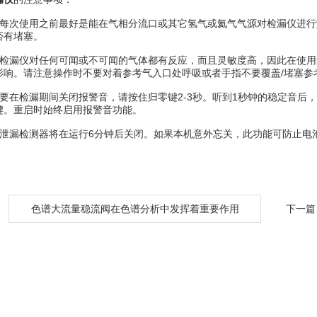
次使用之前最好是能在气相分流口或其它氢气或氦气气源对检漏仪进行
否有堵塞。
漏仪对任何可闻或不可闻的气体都有反应，而且灵敏度高，因此在使用
影响。请注意操作时不要对着参考气入口处呼吸或者手指不要覆盖/堵塞参
在检漏期间关闭报警音，请按住归零键2-3秒。听到1秒钟的稳定音后
键。重启时始终启用报警音功能。
漏检测器将在运行6分钟后关闭。如果本机意外忘关，此功能可防止电
：
色谱大流量稳流阀在色谱分析中发挥着重要作用
下一篇