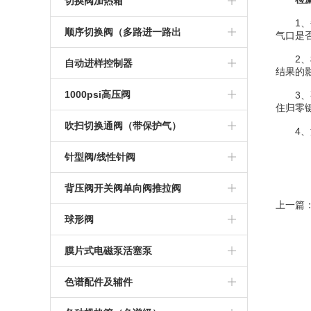
电动切换阀系列
切换阀加热箱
1、每
不锈钢小稳压阀
大流量稳流阀
电动加长四通切换阀
气动加长十通切换阀
气动十通切换 阀
手动六通切换阀
气动切换阀系列
手动切换阀加热箱
顺序切换阀（多路进一路出
气口是
横嘴二型稳压阀
色谱稳流阀
电动六通切换阀
气动惰性十通切换阀
气动惰性十通切换 阀
手动六通斜面切换阀
2、检
气动切换阀加热箱
1-3顺序气体切换阀
自动进样控制器
结果的
200升大流量稳压阀
电动加长六通切换阀
气动加长惰性十通切换阀
气动十四通切换 阀
手动六通惰性切换阀
电动一变四顺序切换阀
控制器
1000psi高压阀
3、要
住归零
12升大流量稳压阀
电动惰性六通切换阀
气动十四通切换阀
气动加长十四通切换阀
手动六通阀定制
1-10顺序气体切换阀
手动高压切换阀
吹扫切换通阀（带保护气）
4、泄
横竖型稳压阀稳压阀
电动加长惰性六通切换阀
气缸轴向
气动切换阀加热装 置
手动八通切换阀
1-8顺序气体切换阀
1-10电动高压顺序切换阀
吹扫气动十通阀
针型阀/线性针阀
方形稳压阀
电动八通切换阀
气动切换阀加热装置
气缸 径向
手动十通切换阀
1-4顺序气体切换阀
1-6电动高压顺序切换阀
吹扫气动六通阀
线性针阀
背压阀开关阀单向阀推拉阀
上一篇
耐高温耐腐蚀稳压阀
电动十通切换阀
手动十通惰性切换阀
1-6顺序气体选通换阀
1-4电动高压顺序切换阀
氢气针阀
背压阀
球形阀
NPT稳压阀
电动加长十通切换阀
焊管四通切换 阀
1-16顺序气体切换阀
氮气针阀
推拉阀
不锈钢球型阀
膜片式电磁泵活塞泵
自锁紧稳压阀
电动惰性十通切换阀
焊管六通切换 阀
空气针阀
单向阀
活塞泵
色谱配件及辅件
金属膜片式稳压阀
电动加长惰性十通切换阀
色谱组合阀
开关阀