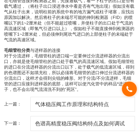
在毛细管连接到检测器之前，先接通载气，看一下柱子的出口是否有
载气通过，（将柱子出口浸进净水中看是否有气泡出现）假如没有载
气从柱子出来，说明柱前的系统中有的地方漏气或柱子堵塞，应找出
原因加以解决。然后将柱子的未端尽可能的伸到检测器（FID）的喷
嘴以下的1~2厘米处（但不能超过喷嘴，并使柱子的出口处于气流的
高流速区域（即氢气引进口以上），假如柱子不能直接伸到检测器的
喷嘴下1~2厘米处，但必须伸到尾吹气进口的上部使柱子的未端处于
气流的高速区域。
毛细管柱分类
与进样器的连接
对于分流进样，毛细管柱的进口端一定要伸过分流进样器的分流出
口，亦就是使毛细管柱的进口处于载气的高流速区域。假如毛细管柱
的进口在分流进样器的分流出口以下，处于载气的低流速区域，得到
的色谱图还不如填充柱，所以必须将毛细管的进口伸过分流进样器的
分流出口，这样才会得到尖锐的峰形。对于分流/不分流进样，毛细
管的进口应接到进样器的底部，这样可以使汽化管中的样品*进进柱
子，也不会出现气流清洗不到的“死区”。
上一篇：
气体稳压阀工作原理和结构特点
下一篇：
色谱高精度稳压阀结构特点及如何调试