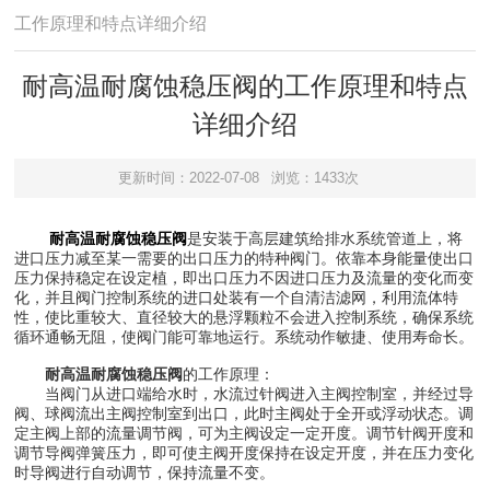
工作原理和特点详细介绍
耐高温耐腐蚀稳压阀的工作原理和特点
详细介绍
更新时间：2022-07-08
浏览：1433次
耐高温耐腐蚀稳压阀
是安装于高层建筑给排水系统管道上，将
进口压力减至某一需要的出口压力的特种阀门。依靠本身能量使出口
压力保持稳定在设定植，即出口压力不因进口压力及流量的变化而变
化，并且阀门控制系统的进口处装有一个自清洁滤网，利用流体特
性，使比重较大、直径较大的悬浮颗粒不会进入控制系统，确保系统
循环通畅无阻，使阀门能可靠地运行。系统动作敏捷、使用寿命长。
耐高温耐腐蚀稳压阀
的工作原理：
当阀门从进口端给水时，水流过针阀进入主阀控制室，并经过导
阀、球阀流出主阀控制室到出口，此时主阀处于全开或浮动状态。调
定主阀上部的流量调节阀，可为主阀设定一定开度。调节针阀开度和
调节导阀弹簧压力，即可使主阀开度保持在设定开度，并在压力变化
时导阀进行自动调节，保持流量不变。