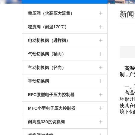
点击更多
新闻
稳压阀（含高压大流量）
电子传感器稳压阀
稳流阀（耐温170℃）
小稳压阀（不锈钢低压）
稳流阀（带刻度盘）
电动切换阀（进样阀）
小稳压阀（低压）
稳流阀
电动加长三通切换阀
气动切换阀（轴向）
稳压阀（快拧接口）
不锈钢稳流阀
电动六通阀头
气动十通切换阀 斜出气口
气动切换阀（径向）
高温
制，广
小稳压阀
耐腐蚀稳流阀
电动十二通阀
气动十二通切换阀
气动四通切换阀
手动切换阀
一、
高温针
不锈钢稳压阀
170C°气相色谱稳流阀
电动十四通阀
气动六通切换阀
气动六通切换 阀
手动十四通阀
EPC微型电子压力控制器
环形开
使其在
高压输入稳压阀
10升大流量稳流阀
电动两位切换 阀
气动六通切换阀 斜出气口
气动加长六通阀
手动十六通阀
EPC控制器
MFC小型电子压力控制器
境下仍
1D型低压稳压阀
气体稳流阀
电动三通切换阀
气动加长惰性六通切换阀
气动惰性六通切换 阀
手动切换阀加热装置
MFC
耐高温330度切换阀
小型稳压阀
色谱大流量稳流阀
电动四通切换阀
气动十通切换阀
气动八通切换阀
手动四通切换阀