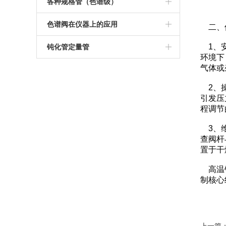
电磁泵
加热棒铂电阻
各种规格管（色谱级）
横竖出口稳压阀
大流量针阀
分流阀
管材
色谱阀在仪器上的应用
二、
色谱高精度稳压阀
耐腐蚀气体针形阀
镀银螺母
定制
1、安
钝化管定量管
环境下
色谱稳压阀
组合阀
钝化定量管
气体或
盘管定量管
2、操
气相色谱针阀
石墨压坏
引发压
程调节
针型阀
二、三、四通接头
3、维
色谱针型阀
填毛注样器
查阀杆
置于干
流量调节针阀
双毛注样器
高温针
氢火焰基座
制核心
FID检测基座
气瓶接头