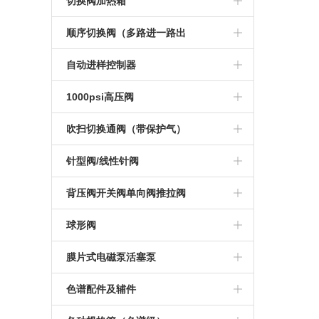
电动切换阀系列
切换阀加热箱
不锈钢小稳压阀
大流量稳流阀
电动加长四通切换阀
气动加长十通切换阀
气动十通切换 阀
手动六通切换阀
气动切换阀系列
手动切换阀加热箱
顺序切换阀（多路进一路出
横嘴二型稳压阀
色谱稳流阀
电动六通切换阀
气动惰性十通切换阀
气动惰性十通切换 阀
手动六通斜面切换阀
气动切换阀加热箱
1-3顺序气体切换阀
自动进样控制器
200升大流量稳压阀
电动加长六通切换阀
气动加长惰性十通切换阀
气动十四通切换 阀
手动六通惰性切换阀
电动一变四顺序切换阀
控制器
1000psi高压阀
12升大流量稳压阀
电动惰性六通切换阀
气动十四通切换阀
气动加长十四通切换阀
手动六通阀定制
1-10顺序气体切换阀
手动高压切换阀
吹扫切换通阀（带保护气）
横竖型稳压阀稳压阀
电动加长惰性六通切换阀
气缸轴向
气动切换阀加热装 置
手动八通切换阀
1-8顺序气体切换阀
1-10电动高压顺序切换阀
吹扫气动十通阀
针型阀/线性针阀
方形稳压阀
电动八通切换阀
气动切换阀加热装置
气缸 径向
手动十通切换阀
1-4顺序气体切换阀
1-6电动高压顺序切换阀
吹扫气动六通阀
线性针阀
背压阀开关阀单向阀推拉阀
耐高温耐腐蚀稳压阀
电动十通切换阀
手动十通惰性切换阀
1-6顺序气体选通换阀
1-4电动高压顺序切换阀
氢气针阀
背压阀
球形阀
NPT稳压阀
电动加长十通切换阀
焊管四通切换 阀
1-16顺序气体切换阀
氮气针阀
推拉阀
不锈钢球型阀
膜片式电磁泵活塞泵
自锁紧稳压阀
电动惰性十通切换阀
焊管六通切换 阀
空气针阀
单向阀
活塞泵
色谱配件及辅件
金属膜片式稳压阀
电动加长惰性十通切换阀
色谱组合阀
开关阀